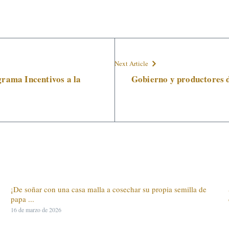
Next Article
grama Incentivos a la
Gobierno y productores d
¡De soñar con una casa malla a cosechar su propia semilla de
papa ...
16 de marzo de 2026