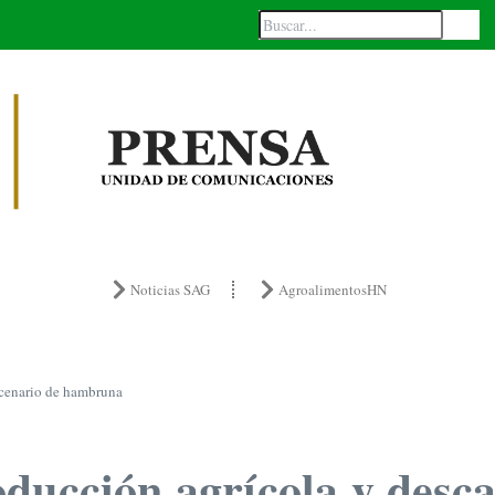
Noticias SAG
AgroalimentosHN
scenario de hambruna
ducción agrícola y desca