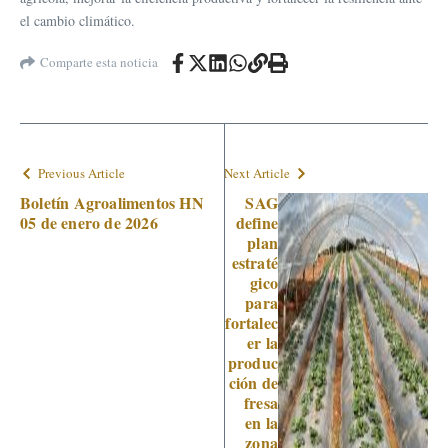
el cambio climático.
Comparte esta noticia
Previous Article
Next Article
Boletín Agroalimentos HN
SAG
05 de enero de 2026
define
plan
estraté
gico
para
fortalec
er la
produc
ción de
fresa
en la
zona