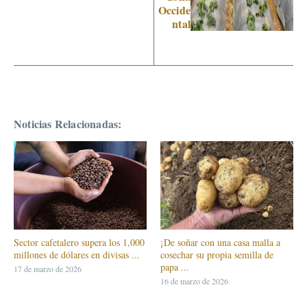
Occide
ntal
Noticias Relacionadas:
Sector cafetalero supera los 1,000
¡De soñar con una casa malla a
millones de dólares en divisas ...
cosechar su propia semilla de
papa ...
17 de marzo de 2026
16 de marzo de 2026