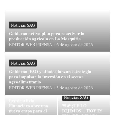
Noticias SAG
Gobierno activa plan para reactivar la
producción agrícola en La Mosquitia
EDITOR WEB PRENSA
6 de agosto de 2026
Noticias SAG
Gobierno, FAO y aliados lanzan estrategia
para impulsar la inversión en el sector
agroalimentario
EDITOR WEB PRENSA
5 de agosto de 2026
Noticias SAG
Noticias SAG
Ley de Alivio
Financiero abre una
🚨🌱 ¡TE LO
nueva etapa para el
DIJIMOS… HOY ES