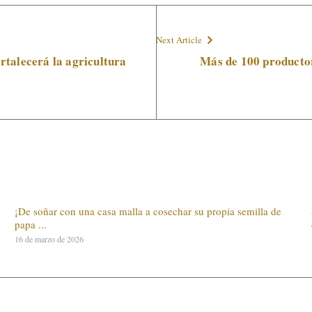
Next Article
talecerá la agricultura
Más de 100 productor
¡De soñar con una casa malla a cosechar su propia semilla de
papa ...
16 de marzo de 2026