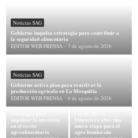
Noticias SAG
Gobierno impulsa estrategia para contribuir a
la seguridad alimentaria
EDITOR WEB PRENSA
7 de agosto de 2026
Noticias SAG
Gobierno activa plan para reactivar la
producción agrícola en La Mosquitia
Noticias SAG
EDITOR WEB PRENSA
6 de agosto de 2026
Gobierno, FAO y
Noticias SAG
aliados lanzan
estrategia para
Ley de Alivio
impulsar la inversión
Financiero abre una
en el sector
nueva etapa para el
agroalimentario
agro hondureño