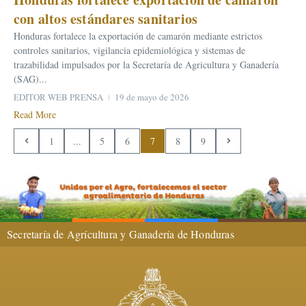
con altos estándares sanitarios
Honduras fortalece la exportación de camarón mediante estrictos
controles sanitarios, vigilancia epidemiológica y sistemas de
trazabilidad impulsados por la Secretaría de Agricultura y Ganadería
(SAG)...
EDITOR WEB PRENSA
19 de mayo de 2026
Read More
1
...
5
6
7
8
9
Secretaría de Agrícultura y Ganadería de Honduras