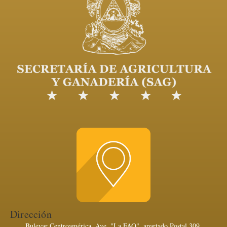
Dirección
Bulevar Centroamérica, Ave. "La FAO", apartado Postal 309,