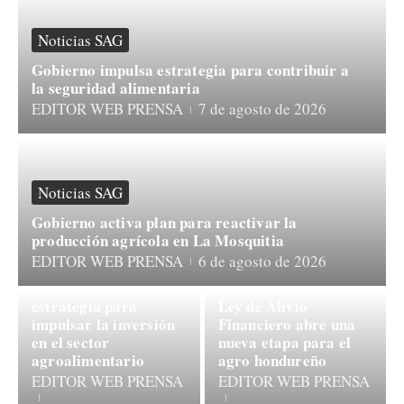
Noticias SAG
Gobierno impulsa estrategia para contribuir a
la seguridad alimentaria
EDITOR WEB PRENSA
7 de agosto de 2026
Noticias SAG
Gobierno activa plan para reactivar la
producción agrícola en La Mosquitia
Noticias SAG
EDITOR WEB PRENSA
6 de agosto de 2026
Gobierno, FAO y
Noticias SAG
aliados lanzan
estrategia para
Ley de Alivio
impulsar la inversión
Financiero abre una
en el sector
nueva etapa para el
agroalimentario
agro hondureño
EDITOR WEB PRENSA
EDITOR WEB PRENSA